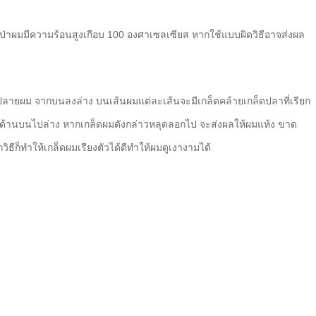
เป่าผมมีความร้อนสูงเกือบ 100 องศาเซลเซียส หากใช้แบบผิดวิธีอาจส่งผล
ถึงปลายผม จากบนลงล่าง บนเส้นผมแต่ละเส้นจะมีเกล็ดคล้ายเกล็ดปลาที่เรียก
นจากด้านบนไปล่าง หากเกล็ดผมดังกล่าวหลุดลอกไป จะส่งผลให้ผมแห้ง ขาด
ูกวิธีก็ทำให้เกล็ดผมเรียงตัวได้ดีทำให้ผมดูเงางามได้