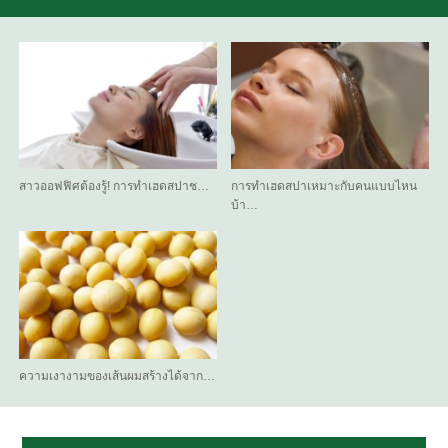
สาวออฟฟิศต้องรู้! การทำเฮดสปาช…
การทำเฮดสปาเหมาะกับคนแบบไหน
บ้า…
ความเงางามของเส้นผมสร้างได้จาก…