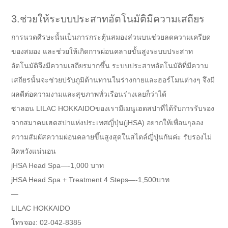
3️.ช่วยให้ระบบประสาทอัตโนมัติมีความเสถียร
การนวดศีรษะนั้นเป็นการกระตุ้นสมองส่วนบนช่วยลดความเครียด
ของสมอง และช่วยให้เกิดการผ่อนคลายขั้นสูงระบบประสาท
อัตโนมัติจึงมีความเสถียรมากขึ้น ระบบประสาทอัตโนมัติที่มีความ
เสถียรนั้นจะช่วยปรับภูมิต้านทานในร่างกายและฮอร์โมนต่างๆ จึงมี
ผลดีต่อความงามและสุขภาพทั่วเรือนร่างเลยก็ว่าได้
ซาลอน LILAC HOKKAIDOของเรามีเมนูเฮดสปาที่ได้รับการรับรอง
จากสมาคมเฮดสปาแห่งประเทศญี่ปุ่น(jHSA) อยากให้เพื่อนๆลอง
ความสัมผัสความผ่อนคลายขึ้นสูงสุดในสไตล์ญี่ปุ่นกันค่ะ รับรองไม่
ผิดหวังแน่นอน
jHSA Head Spa—-1,000 บาท
jHSA Head Spa + Treatment 4 Steps—-1,500บาท
—
LILAC HOKKAIDO
โทรจอง: 02-042-8385