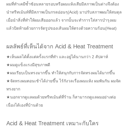
ผมที่ทำเคมีซ้ำซ้อนหลายรอบหรือผมแห้งเสียมีสภาพเป็นด่างจึงต้อง
นำทรีทเม้นท์ที่มีสภาพเป็นกรดอ่อนๆ(Acid) มาปรับสภาพผมให้สมดุล
เมื่อนำสิ่งที่ทำให้ผมเสียออกแล้ว จากนั้นจะทำการใส่สารบำรุงผม
แล้วปิดท้ายด้วยการจัดรูปของเส้นผมให้ตรงด้วยความร้อน(Heat)
ผลลัพธ์ที่เห็นได้จาก Acid & Heat Treatment
★เห็นผลได้ตั้งแต่ครั้งแรกที่ทำ และอยู่ได้นานกว่า 2 สัปดาห์
★ผมดูแข็งแรงมีสุขภาพดี
★ผมเรียบเป็นทรงมากขึ้น ทำให้สนุกกับการจัดทรงผมได้มากขึ้น
★จัดทรงผมตอนเช้าได้ง่ายขึ้น ไร้กังวลเรื่องผมแห้ง ผมพันกัน ผมจัด
ทรงยาก
★นอกจากดูแลผมด้วยทรีทเม้นต์ที่ร้าน ก็สามารถดูแลผมอย่างต่อ
เนื่องได้เองที่บ้านด้วย
Acid & Heat Treatment เหมาะกับใคร