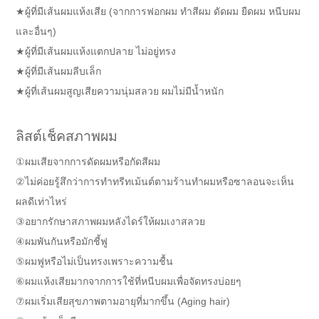
★ผู้ที่มีเส้นผมแห้งเสีย (จากการฟอกผม ทำสีผม ดัดผม ยืดผม หนีบผม
และอื่นๆ)
★ผู้ที่มีเส้นผมแห้งแตกปลาย ไม่อยู่ทรง
★ผู้ที่มีเส้นผมลีบเล็ก
★ผู้ที่เส้นผมสูญเสียความนุ่มสลวย ผมไม่มีน้ำหนัก
ลิสต์เช็คสภาพผม
①ผมเสียจากการดัดผมหรือกัดสีผม
②ไม่ค่อยรู้สึกว่าการทำทรีทเม้นต์ตามร้านทำผมหรือซาลอนจะเห็น
ผลดีเท่าไหร่
③อยากรักษาสภาพผมหลังไดร์ให้ผมเงาสลวย
④ผมพันกันหรือมักชี้ฟู
⑤ผมฟูหรือไม่เป็นทรงเพราะความชื้น
⑥ผมแห้งเสียมากจากการใช้ที่หนีบผมเพื่อจัดทรงบ่อยๆ
⑦ผมเริ่มเสียสุขภาพตามอายุที่มากขึ้น (Aging hair)