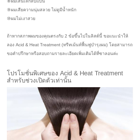
⑧ผมเส้นเล็กลีบแบน
⑨ผมเสียความนุ่มสลวย ไม่ดูมีน้ำหนัก
⑩ผมไม่เงาสวย
ถ้าหากสภาพผมของคุณตรงกับ 2 ข้อขึ้นไปในลิสต์นี้ ขอแนะนำให้
ลอง Acid & Heat Treatment (ทรีทเม้นท์ฟื้นฟูบำรุงผม) โดยสามารถ
ขอคำปรึกษาหรือสอบถามรายละเอียดเพิ่มเติมได้ที่ซาลอนค่ะ
โปรโมชั่นพิเศษของ Acid & Heat Treatment
สำหรับช่วงเปิดตัวเท่านั้น