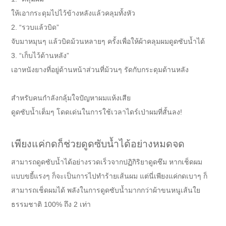
ให้เอากระดุมไปไว้ข้างหลังแล้วคลุมทั้งหัว
2. “รวบแล้วบิด”
จับมาหมุนๆ แล้วบิดม้วนหลายๆ ครั้งเพื่อให้ผ้าคลุมผมดูดซับน้ำได้
3. “เก็บไว้ด้านหลัง”
เอาหนังยางที่อยู่ด้านหน้าส่วนที่ม้วนๆ รัดกับกระดุมด้านหลัง
สำหรับคนกำลังกลุ้มใจปัญหาผมแห้งเสีย
ดูดซับน้ำเต็มๆ โดดเด่นในการใช้เวลาไดร์เป่าผมที่สั้นลง!
เพียงแค่กดก็ช่วยดูดซับน้ำได้อย่างหมดจด
สามารถดูดซับน้ำได้อย่างรวดเร็วจากปฏิกิริยาดูดซึม หากเช็ดผม
แบบขยี้แรงๆ ก็จะเป็นการไปทำร้ายเส้นผม แต่นี่เพียงแค่กดเบาๆ ก็
สามารถเช็ดผมได้ พลังในการดูดซับน้ำมากกว่าผ้าขนหนูเส้นใย
ธรรมชาติ 100% ถึง 2 เท่า