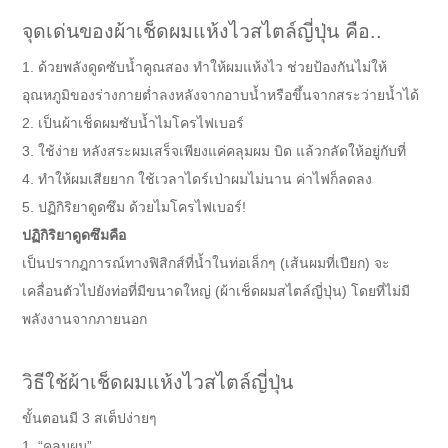
จุดเด่นของผ้าเช็ดผมแห้งไวสไตล์ญี่ปุ่น คือ..
1. ด้วยพลังดูดซับน้ำคูณสอง ทำให้ผมแห้งไว ช่วยป้องกันไม่ให้
อุณหภูมิของร่างกายต่ำลงหลังจากอาบน้ำหรือขึ้นจากสระว่ายน้ำได้
2. เป็นผ้าเช็ดผมซับน้ำไมโครไฟเบอร์
3. ใช้ง่าย หลังสระผมเสร็จเพียงแค่คลุมผม บิด แล้วกลัดให้อยู่กับที่
4. ทำให้ผมเสียยาก ใช้เวลาไดร์เป่าผมไม่นาน ค่าไฟก็ลดลง
5. ปฏิกิริยาดูดซึม ด้วยไมโครไฟเบอร์!
ปฏิกิริยาดูดซึมคือ
เป็นปรากฎการณ์ทางฟิสิกส์ที่น้ำในท่อเล็กๆ (เส้นผมที่เปียก) จะ
เคลื่อนตัวไปยังท่อที่มีขนาดใหญ่ (ผ้าเช็ดผมสไตล์ญี่ปุ่น) โดยที่ไม่มี
พลังงานจากภายนอก
วิธีใช้ผ้าเช็ดผมแห้งไวสไตล์ญี่ปุ่น
ขั้นตอนมี 3 สเต็ปง่ายๆ
1. “คลุมผม”